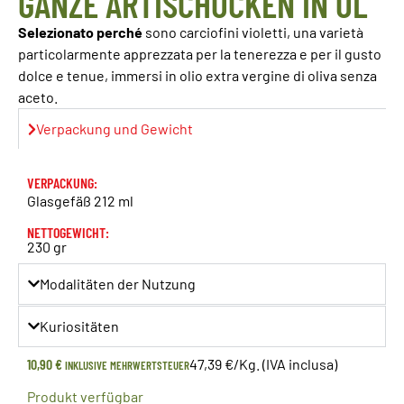
GANZE ARTISCHOCKEN IN ÖL
Selezionato perché
sono carciofini violetti, una varietà
particolarmente apprezzata per la tenerezza e per il gusto
dolce e tenue, immersi in olio extra vergine di oliva senza
aceto.
Verpackung und Gewicht
VERPACKUNG:
Glasgefäß 212 ml
NETTOGEWICHT:
230 gr
Modalitäten der Nutzung
Kuriositäten
10,90
€
47,39 €/Kg. (IVA inclusa)
INKLUSIVE MEHRWERTSTEUER
Produkt verfügbar