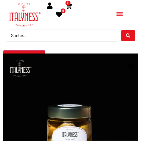
0
0
← Torna indietro