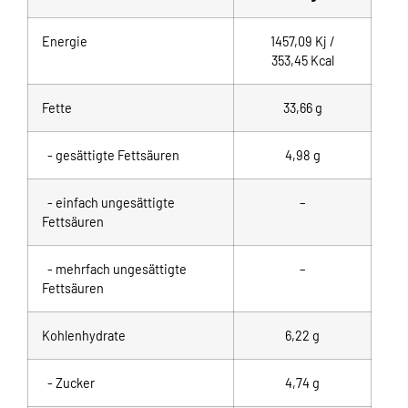
Energie
1457,09
Kj /
353,45
Kcal
Fette
33,66
g
- gesättigte Fettsäuren
4,98 g
- einfach ungesättigte
–
Fettsäuren
- mehrfach ungesättigte
–
Fettsäuren
Kohlenhydrate
6,22 g
- Zucker
4,74 g