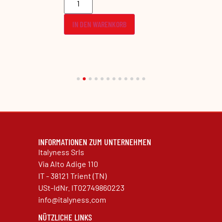
B
IN DEN WARENKORB
IN DEN 
INFORMATIONEN ZUM UNTERNEHMEN
Italyness Srls
Via Alto Adige 110
IT - 38121 Trient (TN)
USt-IdNr. IT02749860223
info@italyness.com
NÜTZLICHE LINKS