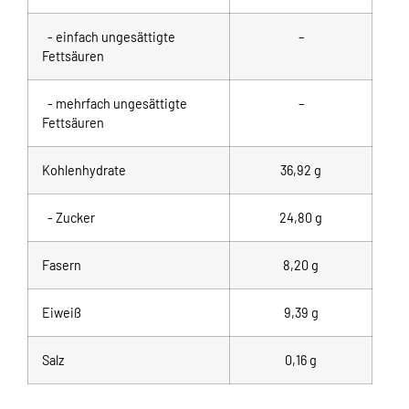
- einfach ungesättigte
–
Fettsäuren
- mehrfach ungesättigte
–
Fettsäuren
Kohlenhydrate
36,92 g
- Zucker
24,80 g
Fasern
8,20 g
Eiweiß
9,39 g
Salz
0,16 g