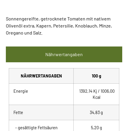
Sonnengereifte, getrocknete Tomaten mit nativem
Olivenöl extra, Kapern, Petersilie, Knoblauch, Minze,
Oregano und Salz.
Nährwertangaben
NÄHRWERTANGABEN
100 g
Energie
1392,14 Kj / 1006,00
Kcal
Fette
34,83
g
- gesättigte Fettsäuren
5,20 g