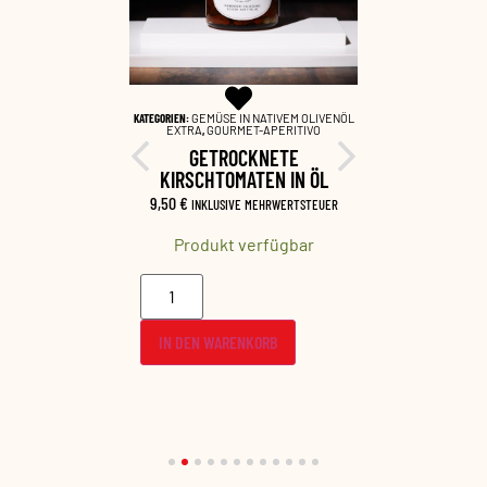
EME SALATE
,
KATEGORIEN:
GEMÜSE IN NATIVEM OLIVENÖL
KATEGORIEN:
INBEGLEITUNG
EXTRA
,
GOURMET-APERITIVO
GOURMET-AP
GO
ZE
GETROCKNETE
OLIV
CREME
KIRSCHTOMATEN IN ÖL
6,80
€
INKL
9,50
€
RWERTSTEUER
INKLUSIVE MEHRWERTSTEUER
Produ
fügbar
Produkt verfügbar
IN DEN 
B
IN DEN WARENKORB