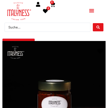
0
0
← Torna indietro