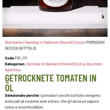
Startseite
/
Gemüse in Nativem Olivenöl Extra
/ POMODORI
SECCHI SOTT’OLIO
Code
F01_111
Kategorien:
Gemüse in Nativem Olivenöl Extra
,
Gourmet-
Aperitivo
GETROCKNETE TOMATEN IN
ÖL
Selezionato perché
i pomodori secchi sott’olio vengono
essiccati al cocente sole estivo, che gli dona un sapore
unico e inconfondibile.