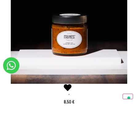
KATEGORIEN:
PATÉ E CREME SALATE
,
GOURMET-APERITIVO
GEMISCHTE GEMÜSECREME
8,50
€
INKLUSIVE MEHRWERTSTEUER
Produkt verfügbar
IN DEN WARENKORB