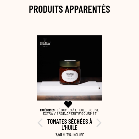
PRODUITS APPARENTÉS
EME SALATE
,
CATÉGORIES :
LÉGUMES À L’HUILE D’OLIVE
CATÉGORIES :
LÉ
ORDS METS &
EXTRA VIERGE
,
APÉRITIF GOURMET
EXTRA VIER
TOMATES SÉCHÉES À
TOMA
 NOIR
L'HUILE
SÉCHÉ
CLUSE
7,50
€
9,5
TVA INCLUSE