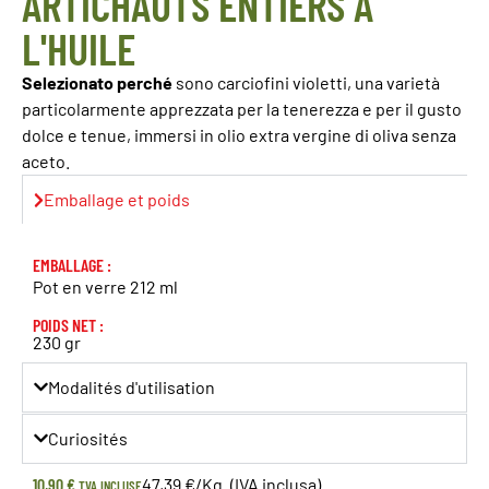
ARTICHAUTS ENTIERS À
L'HUILE
Selezionato perché
sono carciofini violetti, una varietà
particolarmente apprezzata per la tenerezza e per il gusto
dolce e tenue, immersi in olio extra vergine di oliva senza
aceto.
Emballage et poids
EMBALLAGE :
Pot en verre 212 ml
POIDS NET :
230 gr
Modalités d'utilisation
Curiosités
10,90
€
47,39 €/Kg. (IVA inclusa)
TVA INCLUSE