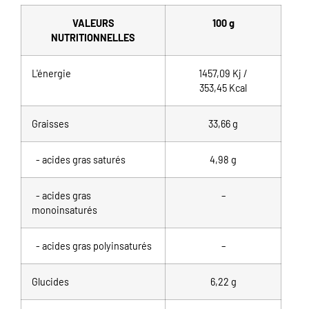
VALEURS
100 g
NUTRITIONNELLES
L'énergie
1457,09
Kj /
353,45
Kcal
Graisses
33,66
g
- acides gras saturés
4,98 g
- acides gras
–
monoinsaturés
- acides gras polyinsaturés
–
Glucides
6,22 g