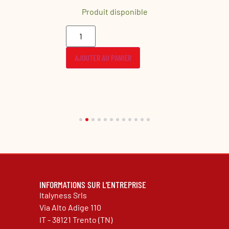
onible
Produit disponible
Produ
ER
AJOUTER AU PANIER
AJOUTER
INFORMATIONS SUR L'ENTREPRISE
Italyness Srls
Via Alto Adige 110
IT - 38121 Trento (TN)