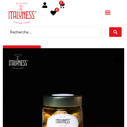
0
0
← Torna indietro