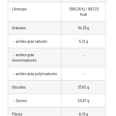
L'énergie
1395,26 Kj / 997,22
Kcal
Graisses
34,33
g
- acides gras saturés
5,12 g
- acides gras
–
monoinsaturés
- acides gras polyinsaturés
–
Glucides
37,82 g
- Sucres
25,87 g
Fibres
8,13 g