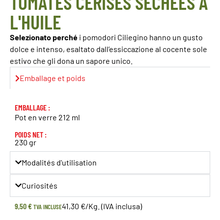
TOMATES CERISES SÉCHÉES À
L'HUILE
Selezionato perché
i pomodori Ciliegino hanno un gusto
dolce e intenso, esaltato dall’essiccazione al cocente sole
estivo che gli dona un sapore unico.
Emballage et poids
EMBALLAGE :
Pot en verre 212 ml
POIDS NET :
230 gr
Modalités d'utilisation
Curiosités
9,50
€
41,30 €/Kg. (IVA inclusa)
TVA INCLUSE