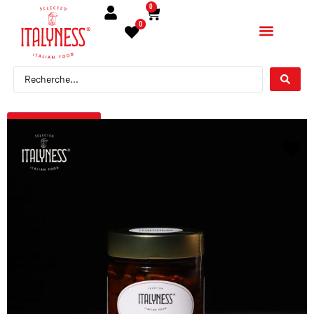
0
0
← Torna indietro