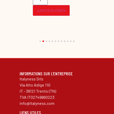
ER
AJOUTER
AJOUTER AU PANIER
INFORMATIONS SUR L'ENTREPRISE
Italyness Srls
Via Alto Adige 110
IT - 38121 Trento (TN)
TVA IT02749860223
info@italyness.com
LIENS UTILES