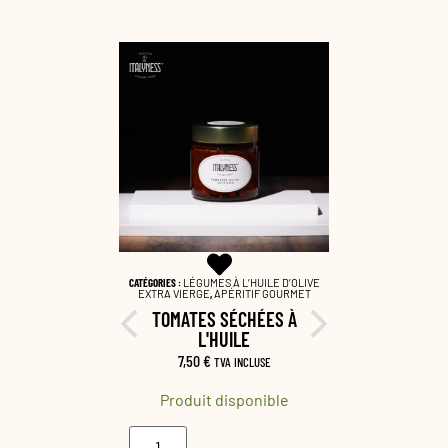
EME SALATE
,
CATÉGORIES :
LÉGUMES À L’HUILE D’OLIVE
CATÉGORIES :
ORDS METS &
EXTRA VIERGE
,
APÉRITIF GOURMET
APÉRITIF GO
GAS
TOMATES SÉCHÉES À
 NOIR
PÂTÉ D'
L'HUILE
6,8
CLUSE
7,50
€
TVA INCLUSE
onible
Produ
Produit disponible