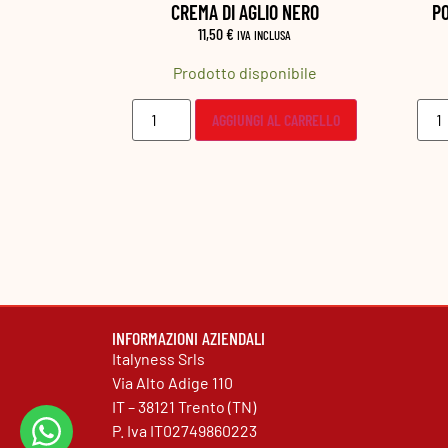
 NERO
POMODORI SECCHI SOTT’OLIO
7,50
€
SA
IVA INCLUSA
ibile
Prodotto disponibile
 CARRELLO
AGGIUNGI AL CARRELLO
INFORMAZIONI AZIENDALI
Italyness Srls
Via Alto Adige 110
IT – 38121 Trento (TN)
P. Iva IT02749860223