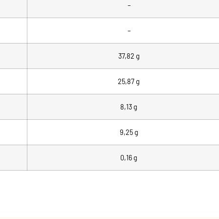
–
–
37,82 g
25,87 g
8,13 g
9,25 g
0,16 g