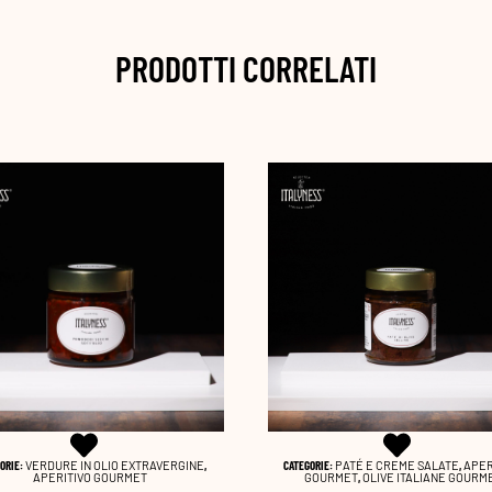
PRODOTTI CORRELATI
ORIE:
PATÉ E CREME SALATE
,
APERITIVO
CATEGORIE:
PATÉ E CREME SALATE
,
APER
OURMET
,
OLIVE ITALIANE GOURMET
GOURMET
,
VERDURE IN OLIO EXTRAVE