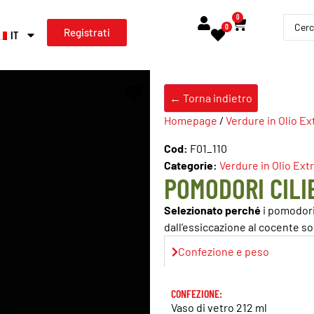
0
0
Registrati
IT
← Torna indietro
Homepage
/
Verdure in Olio E
Cod:
F01_110
Categorie:
Verdure in Olio Ext
POMODORI CILI
Selezionato perché
i pomodori
dall’essiccazione al cocente s
Confezione e peso
CONFEZIONE:
Vaso di vetro 212 ml