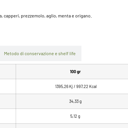
va, capperi, prezzemolo, aglio, menta e origano.
Metodo di conservazione e shelf life
100 gr
1395,26 Kj / 997,22 Kcal
34,33
g
5,12 g