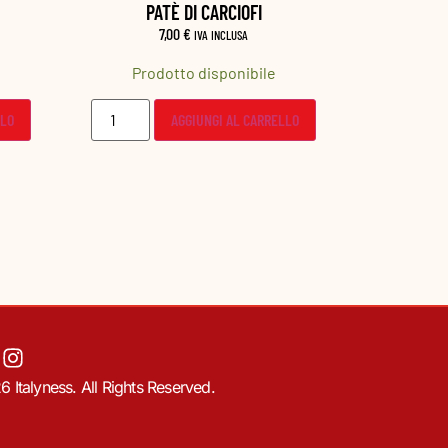
OLIVE TERMITE IN SALAMOIA
TRIS 
6,80
€
IVA INCLUSA
Prodotto disponibile
Prod
LLO
AGGIUNGI AL CARRELLO
 Italyness. All Rights Reserved.