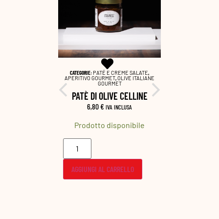
 IN OLIO
CATEGORIE:
PATÉ E CREME SALATE
,
CATEGORIE:
P
IVO GOURMET
APERITIVO GOURMET
,
OLIVE ITALIANE
APERITIVO G
GOURMET
E
IEGINO
PATÈ DI OLIVE CELLINE
PATÈ
’OLIO
6,80
€
7,0
IVA INCLUSA
CLUSA
Prodotto disponibile
Prodot
onibile
AGGIUNGI AL CARRELLO
AGGIUNGI
ELLO