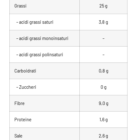
Grassi
25
g
– acidi grassi saturi
3,8 g
– acidi grassi monoinsaturi
–
– acidi grassi polinsaturi
–
Carboidrati
0,8 g
– Zuccheri
0 g
Fibre
9,0 g
Proteine
1,6 g
Sale
2,6 g