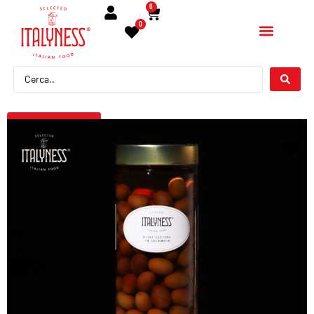
0
0
← Torna indietro