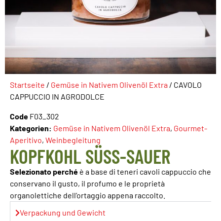
Startseite
/
Gemüse in Nativem Olivenöl Extra
/ CAVOLO
CAPPUCCIO IN AGRODOLCE
Code
F03_302
Kategorien:
Gemüse in Nativem Olivenöl Extra
,
Gourmet-
Aperitivo
,
Weinbegleitung
KOPFKOHL SÜSS-SAUER
Selezionato perché
è a base di teneri cavoli cappuccio che
conservano il gusto, il profumo e le proprietà
organolettiche dell’ortaggio appena raccolto.
Verpackung und Gewicht