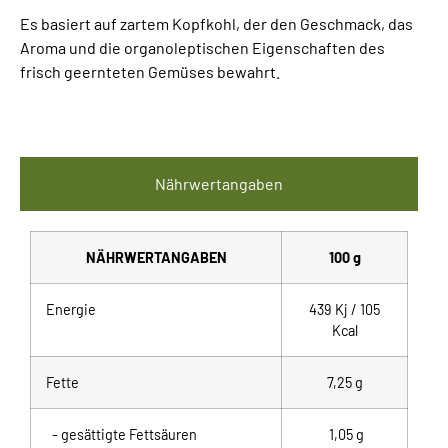
Es basiert auf zartem Kopfkohl, der den Geschmack, das
Aroma und die organoleptischen Eigenschaften des
frisch geernteten Gemüses bewahrt.
Nährwertangaben
NÄHRWERTANGABEN
100 g
Energie
439 Kj / 105
Kcal
Fette
7,25 g
- gesättigte Fettsäuren
1,05 g