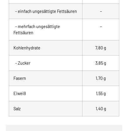
- einfach ungesättigte Fettsäuren
–
- mehrfach ungesättigte
–
Fettsäuren
Kohlenhydrate
7,80 g
- Zucker
3,85 g
Fasern
1,70 g
Eiweiß
1,55 g
Salz
1,40 g