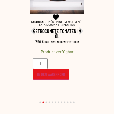
EME SALATE
,
KATEGORIEN:
GEMÜSE IN NATIVEM OLIVENÖL
KATEGORIEN:
GEM
INBEGLEITUNG
EXTRA
,
GOURMET-APERITIVO
EXTRA
,
G
ZE
GETROCKNETE TOMATEN IN
GE
CREME
ÖL
KIRSCH
7,50
€
9,50
€
RWERTSTEUER
INKLUSIVE MEHRWERTSTEUER
INKL
fügbar
Produkt verfügbar
Produ
B
IN DEN WARENKORB
IN DEN 