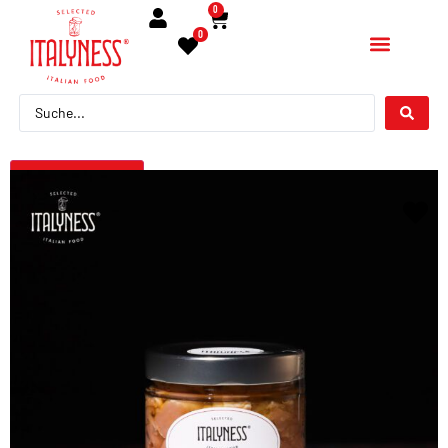
0
0
← Torna indietro