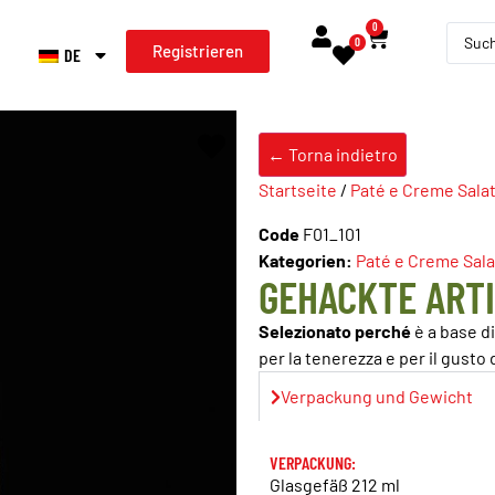
0
0
Registrieren
DE
← Torna indietro
Startseite
/
Paté e Creme Sala
Code
F01_101
Kategorien:
Paté e Creme Sal
GEHACKTE ART
Selezionato perché
è a base d
per la tenerezza e per il gusto
Verpackung und Gewicht
VERPACKUNG:
Glasgefäß 212 ml