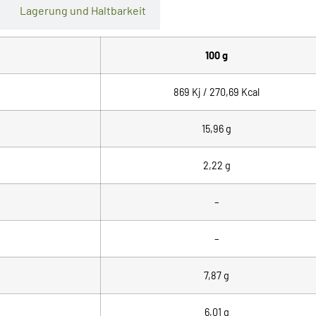
Lagerung und Haltbarkeit
100 g
869 Kj / 270,69 Kcal
15,96
g
2,22 g
–
–
7,87 g
6,01 g