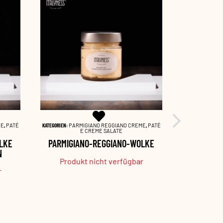
ME
,
PATÉ
KATEGORIEN:
PARMIGIANO REGGIANO CREME
,
PATÉ
KATEGORI
E CREME SALATE
SCHWA
LKE
PARMIGIANO-REGGIANO-WOLKE
6,00
€
I
N
Produkt nicht verfügbar
Pro
r