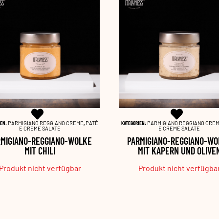
IEN:
PARMIGIANO REGGIANO CREME
,
PATÉ
KATEGORIEN:
PARMIGIANO REGGIANO CRE
E CREME SALATE
E CREME SALATE
RMIGIANO-REGGIANO-WOLKE
PARMIGIANO-REGGIANO-WO
MIT CHILI
MIT KAPERN UND OLIVE
Produkt nicht verfügbar
Produkt nicht verfügba