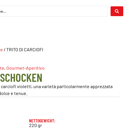
te
/ TRITO DI CARCIOFI
ate
,
Gourmet-Aperitivo
ISCHOCKEN
i carciofi violetti, una varietà particolarmente apprezzata
 dolce e tenue.
NETTOGEWICHT:
220 gr