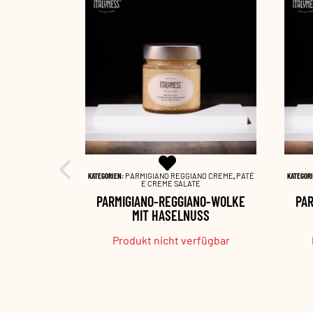
NO CREME
,
PATÉ
KATEGORIEN:
PARMIGIANO REGGIANO CREME
,
PATÉ
KATEGOR
E
E CREME SALATE
NO-WOLKE
PARMIGIANO-REGGIANO-WOLKE
PA
L
MIT HASELNUSS
fügbar
Produkt nicht verfügbar