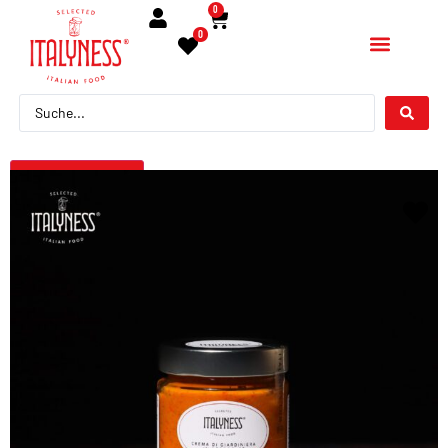
0
0
← Torna indietro