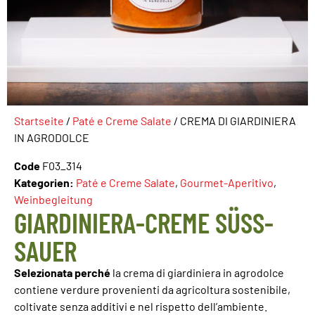
Startseite
/
Paté e Creme Salate
/ CREMA DI GIARDINIERA
IN AGRODOLCE
Code
F03_314
Kategorien:
Paté e Creme Salate
,
Gourmet-Aperitivo
,
Weinbegleitung
GIARDINIERA-CREME SÜSS-S
AUER
Selezionata perché
la crema di giardiniera in agrodolce
contiene verdure provenienti da agricoltura sostenibile,
coltivate senza additivi e nel rispetto dell’ambiente.