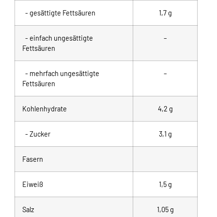
- gesättigte Fettsäuren
1,7 g
- einfach ungesättigte
–
Fettsäuren
- mehrfach ungesättigte
–
Fettsäuren
Kohlenhydrate
4,2 g
- Zucker
3,1 g
Fasern
Eiweiß
1,5 g
Salz
1,05 g