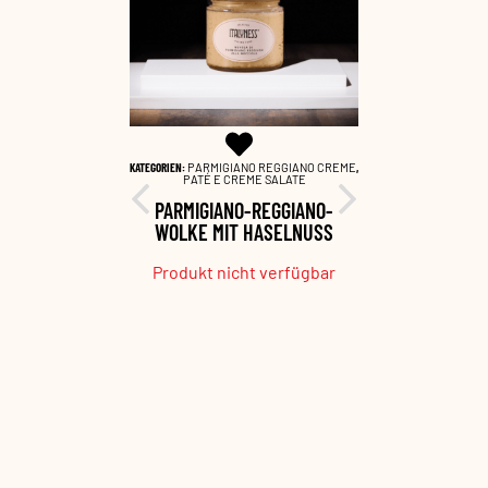
EGGIANO CREME
,
KATEGORIEN:
PARMIGIANO REGGIANO CREME
,
KATEGORIEN:
PARM
SALATE
PATÉ E CREME SALATE
PATÉ 
GGIANO-
PARMIGIANO-REGGIANO-
PARMIG
RÜFFEL
WOLKE MIT HASELNUSS
WOLK
erfügbar
Produkt nicht verfügbar
Produkt