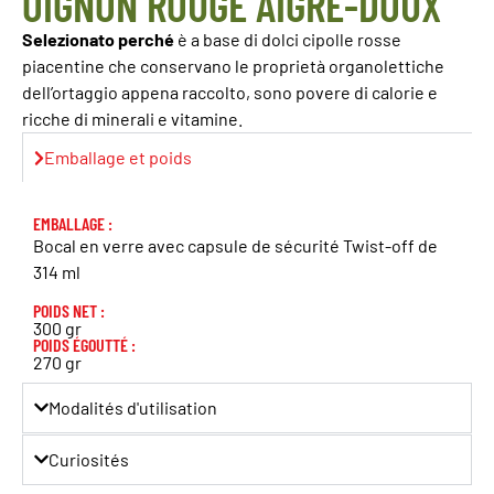
OIGNON ROUGE AIGRE-DOUX
Selezionato perché
è a base di dolci cipolle rosse
piacentine che conservano le proprietà organolettiche
dell’ortaggio appena raccolto, sono povere di calorie e
ricche di minerali e vitamine.
Emballage et poids
EMBALLAGE :
Bocal en verre avec capsule de sécurité Twist-off de
314 ml
POIDS NET :
300 gr
POIDS ÉGOUTTÉ :
270 gr
Modalités d'utilisation
Curiosités