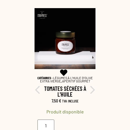
EME SALATE
,
CATÉGORIES :
LÉGUMES À L’HUILE D’OLIVE
CATÉGORIES :
LÉ
ORDS METS &
EXTRA VIERGE
,
APÉRITIF GOURMET
EXTRA VIER
TOMATES SÉCHÉES À
TOMA
 NOIR
L'HUILE
SÉCHÉ
CLUSE
7,50
€
9,5
TVA INCLUSE
onible
Produit disponible
Produ