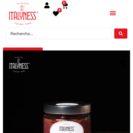
0
0
← Torna indietro