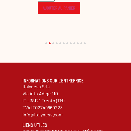
ER
AJOUTER AU PANIER
AJOUTER
INFORMATIONS SUR L'ENTREPRISE
Italyness Srls
Via Alto Adige 110
IT - 38121 Trento (TN)
TVA IT02749860223
info@italyness.com
LIENS UTILES